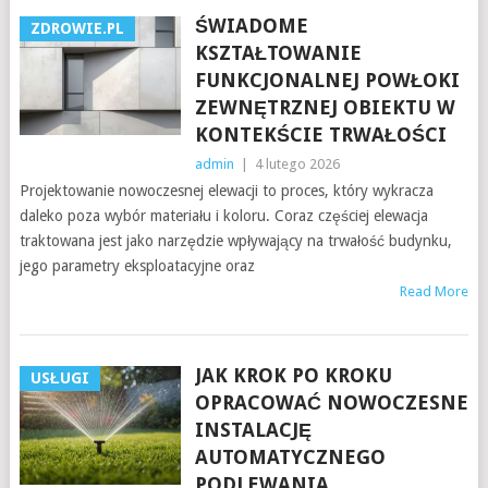
ŚWIADOME
ZDROWIE.PL
KSZTAŁTOWANIE
FUNKCJONALNEJ POWŁOKI
ZEWNĘTRZNEJ OBIEKTU W
KONTEKŚCIE TRWAŁOŚCI
admin
|
4 lutego 2026
Projektowanie nowoczesnej elewacji to proces, który wykracza
daleko poza wybór materiału i koloru. Coraz częściej elewacja
traktowana jest jako narzędzie wpływający na trwałość budynku,
jego parametry eksploatacyjne oraz
Read More
JAK KROK PO KROKU
USŁUGI
OPRACOWAĆ NOWOCZESNE
INSTALACJĘ
AUTOMATYCZNEGO
PODLEWANIA