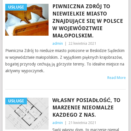
PIWNICZNA ZDRÓJ TO
USŁUGI
NIEWIELKIE MIASTO
ZNAJDUJĄCE SIĘ W POLSCE
W WOJEWÓDZTWIE
MAŁOPOLSKIM.
admin
|
22 kwietnia 2021
Piwniczna Zdrój to nieduże miasto położone w Beskidzie Sądeckim
w województwie małopolskim. Z wyjątkiem pięknych krajobrazów,
bogatej przyrody cechują ją górzyste tereny. To idealne miejsce na
aktywny wypoczynek.
Read More
WŁASNY POSIADŁOŚĆ, TO
USŁUGI
MARZENIE NIEOMALŻE
KAŻDEGO Z NAS.
admin
|
21 kwietnia 2021
Swój własny dom, to marzenie niemal