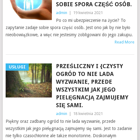
SOBIE SPORA CZĘŚĆ OSÓB.
admin
|
19 kwietnia 2021
Po co mi ubezpieczenie na życie? To
zapytanie zadaje sobie spora część osób. Jest ono jak by nie było
nieobowiązkowe, a więc nie jesteśmy zobligowani do jego zakupu.
Read More
PRZEŚLICZNY I {CZYSTY
USŁUGI
OGRÓD TO NIE LADA
WYZWANIE, PRZEDE
WSZYSTKIM JAK JEGO
PIELĘGNACJĄ ZAJMUJEMY
SIĘ SAMI.
admin
|
18 kwietnia 2021
Piękny oraz zadbany ogród to nie lada wyzwanie, przede
wszystkim jak jego pielęgnacją zajmujemy się sami. Jest to zadanie
nie tylko czasochłonne ale także monotonne. Doskonałym