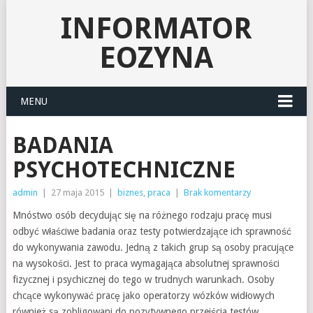
INFORMATOR
EOZYNA
MENU
BADANIA
PSYCHOTECHNICZNE
admin
|
27 maja 2015
|
biznes
,
praca
|
Brak komentarzy
Mnóstwo osób decydując się na różnego rodzaju pracę musi
odbyć właściwe badania oraz testy potwierdzające ich sprawność
do wykonywania zawodu. Jedną z takich grup są osoby pracujące
na wysokości. Jest to praca wymagająca absolutnej sprawności
fizycznej i psychicznej do tego w trudnych warunkach. Osoby
chcące wykonywać pracę jako operatorzy wózków widłowych
również są zobligowani do pozytywnego przejścia testów